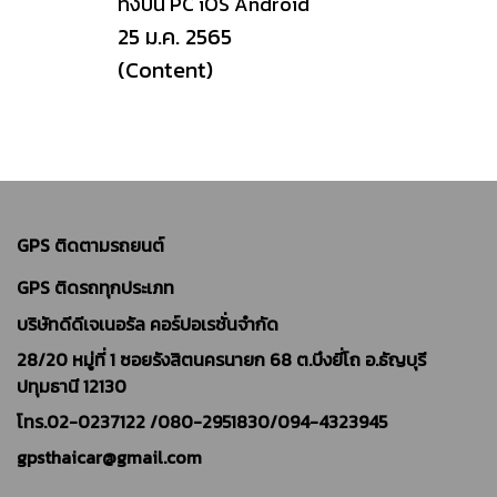
ทั้งบน PC iOS Android
25 ม.ค. 2565
(Content)
GPS ติดตามรถยนต์
GPS ติดรถทุกประเภท
บริษัทดีดีเจเนอรัล คอร์ปอเรชั่นจำกัด
28/20 หมู่ที่ 1 ซอยรังสิตนครนายก 68 ต.บึงยี่โถ อ.ธัญบุรี
ปทุมธานี 12130
โทร.02-0237122 /
080-2951830/094-4323945
gpsthaicar@gmail.com