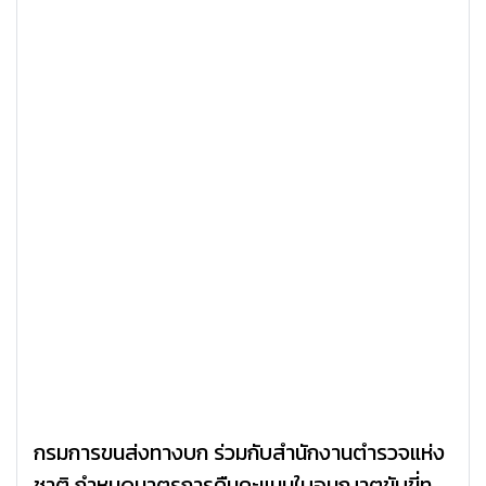
กรมการขนส่งทางบก ร่วมกับสำนักงานตำรวจแห่ง
ชาติ กำหนดมาตรการคืนคะแนนใบอนุญาตขับขี่ทุก