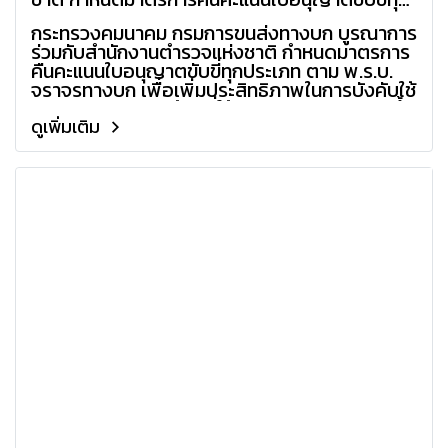
ประเภท
กระทรวงคมนาคม กรมการขนส่งทางบก บูรณาการ
ร่วมกับสำนักงานตำรวจแห่งชาติ กำหนดมาตรการ
คืนคะแนนใบอนุญาตขับขี่ทุกประเภท ตาม พ.ร.บ.
จราจรทางบก เพื่อเพิ่มประสิทธิภาพในการบังคับใช้
กฎหมาย คัดกรองผู้ขับขี่ให้มีความปลอดภัยมากขึ้น
ลดการกระทำผิดซ้ำ
ดูเพิ่มเติม