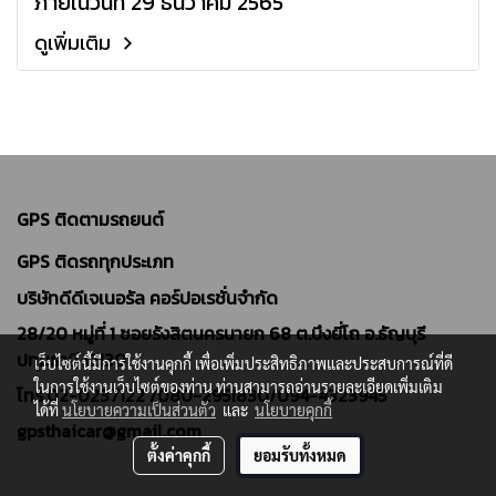
ภายในวันที่ 29 ธันวาคม 2565
ดูเพิ่มเติม
GPS ติดตามรถยนต์
GPS ติดรถทุกประเภท
บริษัทดีดีเจเนอรัล คอร์ปอเรชั่นจำกัด
28/20 หมู่ที่ 1 ซอยรังสิตนครนายก 68 ต.บึงยี่โถ อ.ธัญบุรี
ปทุมธานี 12130
เว็บไซต์นี้มีการใช้งานคุกกี้ เพื่อเพิ่มประสิทธิภาพและประสบการณ์ที่ดี
ในการใช้งานเว็บไซต์ของท่าน ท่านสามารถอ่านรายละเอียดเพิ่มเติม
โทร.02-0237122 /
080-2951830/094-4323945
ได้ที่
นโยบายความเป็นส่วนตัว
และ
นโยบายคุกกี้
gpsthaicar@gmail.com
ตั้งค่าคุกกี้
ยอมรับทั้งหมด