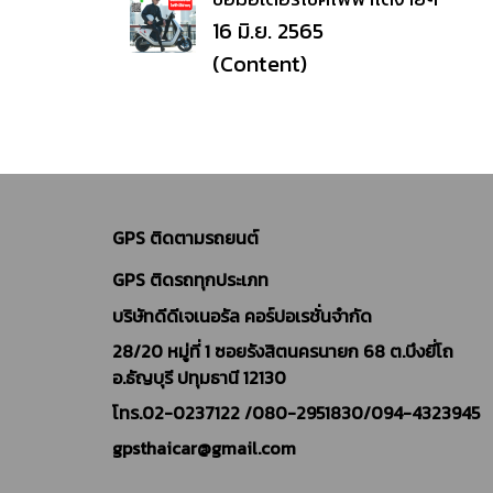
16 มิ.ย. 2565
(Content)
GPS ติดตามรถยนต์
GPS ติดรถทุกประเภท
บริษัทดีดีเจเนอรัล คอร์ปอเรชั่นจำกัด
28/20 หมู่ที่ 1 ซอยรังสิตนครนายก 68 ต.บึงยี่โถ
อ.ธัญบุรี ปทุมธานี 12130
โทร.02-0237122 /
080-2951830/094-4323945
gpsthaicar@gmail.com