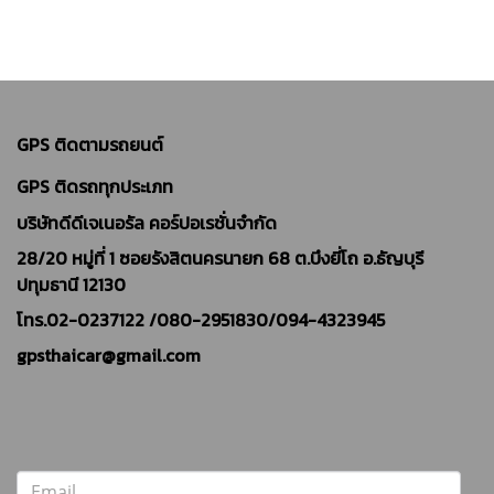
GPS ติดตามรถยนต์
GPS ติดรถทุกประเภท
บริษัทดีดีเจเนอรัล คอร์ปอเรชั่นจำกัด
28/20 หมู่ที่ 1 ซอยรังสิตนครนายก 68 ต.บึงยี่โถ อ.ธัญบุรี
ปทุมธานี 12130
โทร.02-0237122 /
080-2951830/094-4323945
gpsthaicar@gmail.com