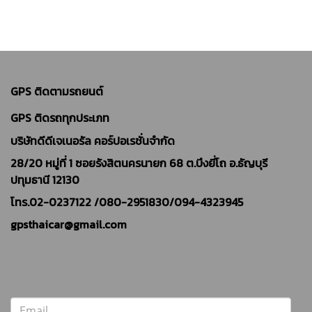
GPS ติดตามรถยนต์
GPS ติดรถทุกประเภท
บริษัทดีดีเจเนอรัล คอร์ปอเรชั่นจำกัด
28/20 หมู่ที่ 1 ซอยรังสิตนครนายก 68 ต.บึงยี่โถ อ.ธัญบุรี
ปทุมธานี 12130
โทร.02-0237122 /
080-2951830/094-4323945
gpsthaicar@gmail.com