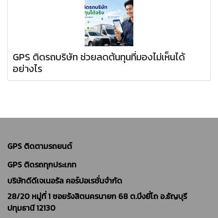
GPS ติดรถบริษัท ช่วยลดต้นทุนที่มองไม่เห็นได้
อย่างไร
GPS ติดตามรถยนต์
GPS ติดรถทุกประเภท
บริษัทดีดีเจเนอรัล คอร์ปอเรชั่นจำกัด
28/20 หมู่ที่ 1 ซอยรังสิตนครนายก 68 ต.บึงยี่โถ อ.ธัญบุรี
ปทุมธานี 12130