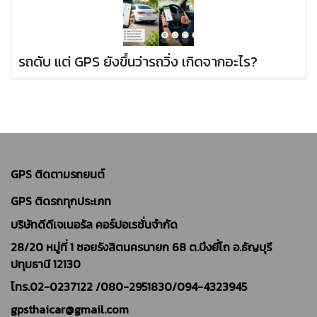
รถดับ แต่ GPS ยังขึ้นว่ารถวิ่ง เกิดจากอะไร?
GPS ติดตามรถยนต์
GPS ติดรถทุกประเภท
บริษัทดีดีเจเนอรัล คอร์ปอเรชั่นจำกัด
28/20 หมู่ที่ 1 ซอยรังสิตนครนายก 68 ต.บึงยี่โถ อ.ธัญบุรี
ปทุมธานี 12130
โทร.02-0237122 /
080-2951830/094-4323945
gpsthaicar@gmail.com