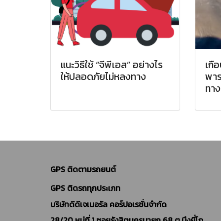
แนะวิธีใช้ “จีพีเอส” อย่างไร
เกื
ให้ปลอดภัยไม่หลงทาง
พาร
ทาง
GPS ติดตามรถยนต์
GPS ติดรถทุกประเภท
บริษัทดีดีเจเนอรัล คอร์ปอเรชั่นจำกัด
28/20 หมู่ที่ 1 ซอยรังสิตนครนายก 68 ต.บึงยี่โถ