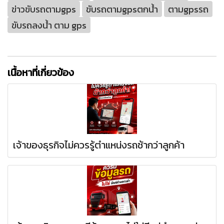
ข่าวขับรถตามgps
ขับรถตามgpsตกน้ํา
ตามgpsรถ
ขับรถลงน้ํา ตาม gps
เนื้อหาที่เกี่ยวข้อง
เจ้าของธุรกิจไม่ควรรู้ตำแหน่งรถช้ากว่าลูกค้า