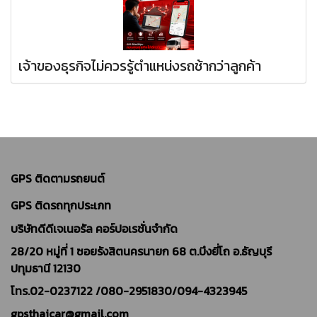
เจ้าของธุรกิจไม่ควรรู้ตำแหน่งรถช้ากว่าลูกค้า
GPS ติดตามรถยนต์
GPS ติดรถทุกประเภท
บริษัทดีดีเจเนอรัล คอร์ปอเรชั่นจำกัด
28/20 หมู่ที่ 1 ซอยรังสิตนครนายก 68 ต.บึงยี่โถ อ.ธัญบุรี
ปทุมธานี 12130
โทร.02-0237122 /
080-2951830/094-4323945
gpsthaicar@gmail.com