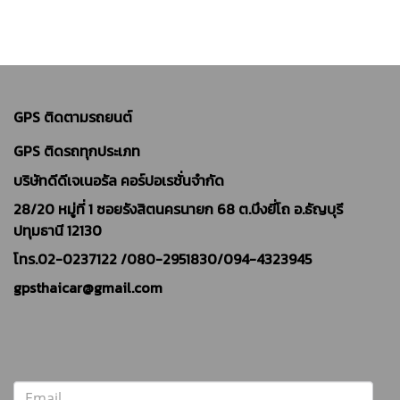
GPS ติดตามรถยนต์
GPS ติดรถทุกประเภท
บริษัทดีดีเจเนอรัล คอร์ปอเรชั่นจำกัด
28/20 หมู่ที่ 1 ซอยรังสิตนครนายก 68 ต.บึงยี่โถ อ.ธัญบุรี
ปทุมธานี 12130
โทร.02-0237122 /
080-2951830/094-4323945
gpsthaicar@gmail.com