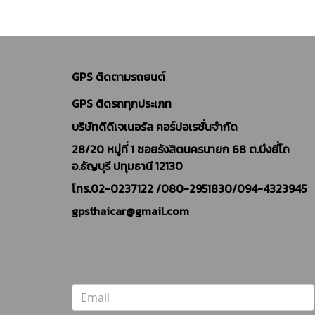
GPS ติดตามรถยนต์
GPS ติดรถทุกประเภท
บริษัทดีดีเจเนอรัล คอร์ปอเรชั่นจำกัด
28/20 หมู่ที่ 1 ซอยรังสิตนครนายก 68 ต.บึงยี่โถ
อ.ธัญบุรี ปทุมธานี 12130
โทร.02-0237122 /
080-2951830/094-4323945
gpsthaicar@gmail.com