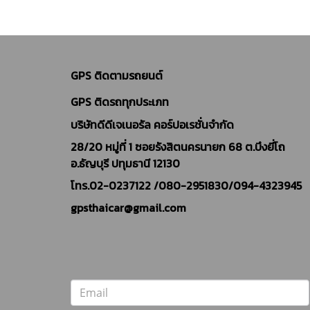
GPS ติดตามรถยนต์
GPS ติดรถทุกประเภท
บริษัทดีดีเจเนอรัล คอร์ปอเรชั่นจำกัด
28/20 หมู่ที่ 1 ซอยรังสิตนครนายก 68 ต.บึงยี่โถ
อ.ธัญบุรี ปทุมธานี 12130
โทร.02-0237122 /
080-2951830/094-4323945
gpsthaicar@gmail.com