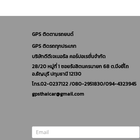
GPS ติดตามรถยนต์
GPS ติดรถทุกประเภท
บริษัทดีดีเจเนอรัล คอร์ปอเรชั่นจำกัด
28/20 หมู่ที่ 1 ซอยรังสิตนครนายก 68 ต.บึงยี่โถ
อ.ธัญบุรี ปทุมธานี 12130
โทร.02-0237122 /
080-2951830/094-4323945
gpsthaicar@gmail.com