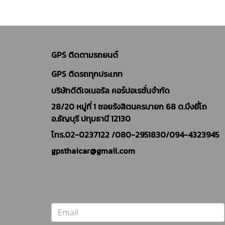
GPS ติดตามรถยนต์
GPS ติดรถทุกประเภท
บริษัทดีดีเจเนอรัล คอร์ปอเรชั่นจำกัด
28/20 หมู่ที่ 1 ซอยรังสิตนครนายก 68 ต.บึงยี่โถ
อ.ธัญบุรี ปทุมธานี 12130
โทร.02-0237122 /
080-2951830/094-4323945
gpsthaicar@gmail.com