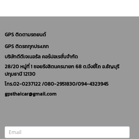
GPS ติดตามรถยนต์
GPS ติดรถทุกประเภท
บริษัทดีดีเจเนอรัล คอร์ปอเรชั่นจำกัด
28/20 หมู่ที่ 1 ซอยรังสิตนครนายก 68 ต.บึงยี่โถ อ.ธัญบุรี
ปทุมธานี 12130
โทร.02-0237122 /
080-2951830/094-4323945
gpsthaicar@gmail.com