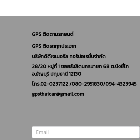
GPS ติดตามรถยนต์
GPS ติดรถทุกประเภท
บริษัทดีดีเจเนอรัล คอร์ปอเรชั่นจำกัด
28/20 หมู่ที่ 1 ซอยรังสิตนครนายก 68 ต.บึงยี่โถ
อ.ธัญบุรี ปทุมธานี 12130
โทร.02-0237122 /
080-2951830/094-4323945
gpsthaicar@gmail.com