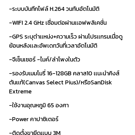
-ระบบบันทึกไฟล์ H.264 วนทับอัตโนมัติ
-WIFI 2.4 GHz เชื่อมต่อผ่านเเอฟพลิเคชั่น
-GPS ระบุตำเเหน่ง+ความเร็ว ผ่านโปรเเกรมเมื่อดู
ย้อนหลังเเละอัพเดทวันที่เวลาอัตโนมัติ
-จีเซ็นเซอร์ -ไมค์/ลำโพงในตัว
-รองรับเมมโมรี่ 16-128GB คลาส10 เเนะนำคิงส์
ตันเเท้(Canvas Select Pius)/หรือSanDisk
Extreme
-ใช้งานอุณหภูมิ 65 องศา
-Power คาปาซิเตอร์
-ติดตั้งขายึดเเบบ 3M