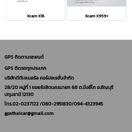
Xcam X16
Xcam X959+
GPS ติดตามรถยนต์
GPS ติดรถทุกประเภท
บริษัทดีดีเจเนอรัล คอร์ปอเรชั่นจำกัด
28/20 หมู่ที่ 1 ซอยรังสิตนครนายก 68 ต.บึงยี่โถ อ.ธัญบุรี
ปทุมธานี 12130
โทร.02-0237122 /
080-2951830/094-4323945
gpsthaicar@gmail.com