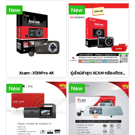
New
New
Xcam : X139Pro 4K
รุ่นใหม่ล่าสุด XCAM กล้องติดรถยนต์ รุ่น X1pro 4k
New
New