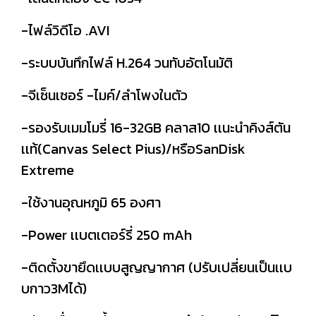
-ไฟล์วิดีโอ .AVI
-ระบบบันทึกไฟล์ H.264 วนทับอัตโนมัติ
-จีเซ็นเซอร์ -ไมค์/ลำโพงในตัว
-รองรับเมมโมรี่ 16-32GB คลาส10 เเนะนำคิงส์ตัน
เเท้(Canvas Select Pius)/หรือSanDisk
Extreme
-ใช้งานอุณหภูมิ 65 องศา
-Power เเบตเตอร์รี่ 250 mAh
-ติดตั้งขายึดเเบบสูญญากาศ (ปรับเปลี่ยนเป็นเเบ
บกาว3Mได้)