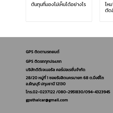
ต้นทุนที่มองไม่เห็นได้อย่างไร
ไหม
ตัด
GPS ติดตามรถยนต์
GPS ติดรถทุกประเภท
บริษัทดีดีเจเนอรัล คอร์ปอเรชั่นจำกัด
28/20 หมู่ที่ 1 ซอยรังสิตนครนายก 68 ต.บึงยี่โถ
อ.ธัญบุรี ปทุมธานี 12130
โทร.02-0237122 /
080-2951830/094-4323945
gpsthaicar@gmail.com