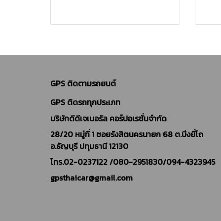
GPS ติดตามรถยนต์
GPS ติดรถทุกประเภท
บริษัทดีดีเจเนอรัล คอร์ปอเรชั่นจำกัด
28/20 หมู่ที่ 1 ซอยรังสิตนครนายก 68 ต.บึงยี่โถ
อ.ธัญบุรี ปทุมธานี 12130
โทร.02-0237122 /
080-2951830/094-4323945
gpsthaicar@gmail.com