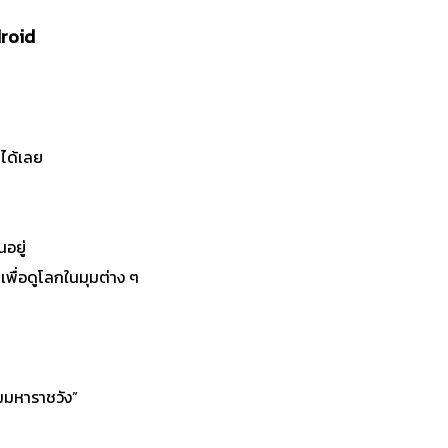
droid
ปได้เลย
อยู่
กเพื่อดูโลกในมุมต่าง ๆ
รมมหาราชวัง”