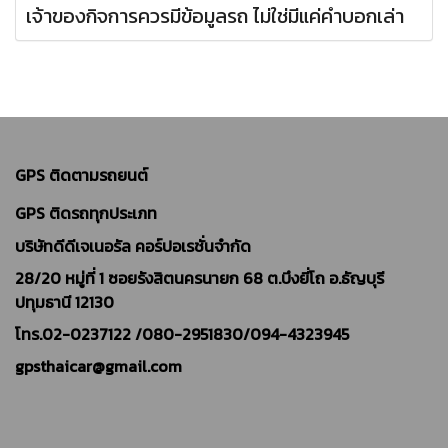
เจ้าของกิจการควรมีข้อมูลรถ ไม่ใช่มีแค่คำบอกเล่า
GPS ติดตามรถยนต์
GPS ติดรถทุกประเภท
บริษัทดีดีเจเนอรัล คอร์ปอเรชั่นจำกัด
28/20 หมู่ที่ 1 ซอยรังสิตนครนายก 68 ต.บึงยี่โถ อ.ธัญบุรี
ปทุมธานี 12130
โทร.02-0237122 /
080-2951830/094-4323945
gpsthaicar@gmail.com