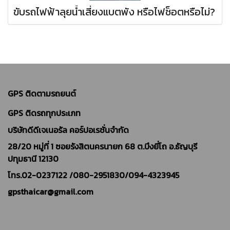
ขับรถไฟฟ้าลุยน้ำเสี่ยงแบตพัง หรือไฟช็อตหรือไม่?
GPS ติดตามรถยนต์
GPS ติดรถทุกประเภท
บริษัทดีดีเจเนอรัล คอร์ปอเรชั่นจำกัด
28/20 หมู่ที่ 1 ซอยรังสิตนครนายก 68 ต.บึงยี่โถ อ.ธัญบุรี
ปทุมธานี 12130
โทร.02-0237122 /
080-2951830/094-4323945
gpsthaicar@gmail.com