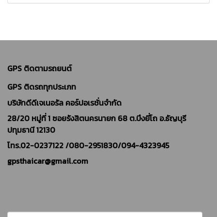
GPS ติดตามรถยนต์
GPS ติดรถทุกประเภท
บริษัทดีดีเจเนอรัล คอร์ปอเรชั่นจำกัด
28/20 หมู่ที่ 1 ซอยรังสิตนครนายก 68 ต.บึงยี่โถ อ.ธัญบุรี
ปทุมธานี 12130
โทร.02-0237122 /
080-2951830/094-4323945
gpsthaicar@gmail.com