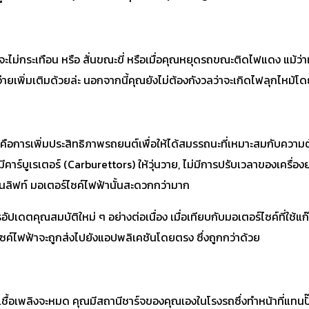
ไม่กระเทือน หรือ สั่นขณะขี่ หรือเมื่อคุณหยุดรถขณะติดไฟแดง แม้ว่าเค
่ายเพิ่มเติมด้วยล่ะ นอกจากนี้คุณยังไม่ต้องกังวลว่าจะเกิดไฟลุกไหม้โดย
าคือการเพิ่มประสิทธิภาพรถยนต์เพื่อให้ได้สมรรถนะที่เหมาะสมกับความ
ูเรเตอร์ (Carburettors) ให้วุ่นวาย, ไม่มีการปรับเวลาของเครื่องยนต์, ไ
นลิฟท์ มอเตอร์ไซค์ไฟฟ้านั้นสะดวกกว่ามาก
ตคุณสมบัติใหม่ ๆ อย่างต่อเนื่อง เมื่อเทียบกับมอเตอร์ไซค์ที่ใช้แก๊ส 
ซค์ไฟฟ้าจะถูกส่งไปยังแอปพลิเคชันโดยตรง ซึ่งถูกกว่าด้วย
้อเพลิงจะหมด คุณมีสถานีชาร์จของคุณเองในโรงรถซึ่งทำหน้าที่แทนปั๊มน