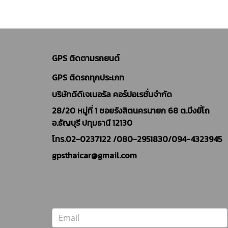
GPS ติดตามรถยนต์
GPS ติดรถทุกประเภท
บริษัทดีดีเจเนอรัล คอร์ปอเรชั่นจำกัด
28/20 หมู่ที่ 1 ซอยรังสิตนครนายก 68 ต.บึงยี่โถ
อ.ธัญบุรี ปทุมธานี 12130
โทร.02-0237122 /
080-2951830/094-4323945
gpsthaicar@gmail.com