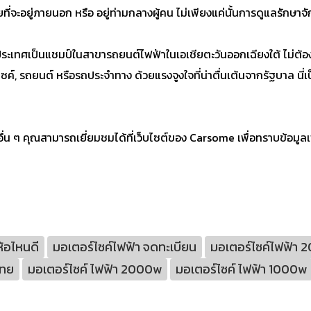
ที่จะอยู่ภายนอก หรือ อยู่ท่ามกลางผู้คน ไม่เพียงแค่นั้นการดูแลรักษา
ะเทศเป็นแชมป์ในสาขารถยนต์ไฟฟ้าในเอเชียตะวันออกเฉียงใต้ ไม่ต้อ
ค์, รถยนต์ หรือรถประจำทาง ด้วยแรงจูงใจที่น่าตื่นเต้นจากรัฐบาล นี่
น ๆ คุณสามารถเยี่ยมชมได้ที่เว็บไซต์ของ Carsome เพื่อทราบข้อมูลเ
ห้อไหนดี
มอเตอร์ไซค์ไฟฟ้า จดทะเบียน
มอเตอร์ไซค์ไฟฟ้า 2
ไทย
มอเตอร์ไซค์ ไฟฟ้า 2000w
มอเตอร์ไซค์ ไฟฟ้า 1000w