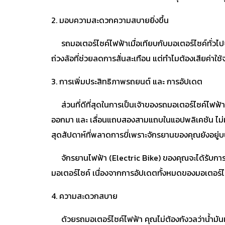
2. มอบความสะดวกความสบายยิ่งขึ้น
รถมอเตอร์ไซค์ไฟฟ้าเมื่อเทียบกับมอเตอร์ไซค์ทั่วไปจะ
ถ่วงล้อที่ช่วยลดการสั่นสะเทือน แต่ทำไมต้องเสียค่าใช้จ
3. การเพิ่มประสิทธิภาพรถยนต์ และ การอัปเดต
ส่วนที่ดีที่สุดในการเป็นเจ้าของรถมอเตอร์ไซค์ไฟฟ้
ออกมา และ เลื่อนแถบสองสามแถบในแอปพลิเคชัน ไม่มีคาร์บ
สุดสัปดาห์ที่พลาดการขี่เพราะจักรยานของคุณยังอยู่บ
จักรยานไฟฟ้า (Electric Bike) ของคุณจะได้รับการอัปเด
มอเตอร์ไซค์ เนื่องจากการอัปเดตทั้งหมดของมอเตอร์ไ
4. ความสะดวกสบาย
ด้วยรถมอเตอร์ไซค์ไฟฟ้า คุณไม่ต้องกังวลว่าน้ำมันเชื