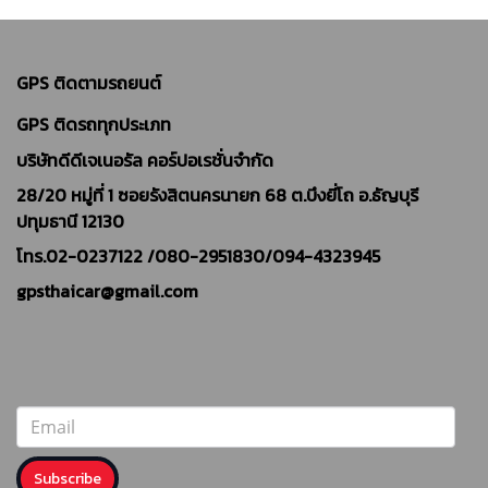
GPS ติดตามรถยนต์
GPS ติดรถทุกประเภท
บริษัทดีดีเจเนอรัล คอร์ปอเรชั่นจำกัด
28/20 หมู่ที่ 1 ซอยรังสิตนครนายก 68 ต.บึงยี่โถ อ.ธัญบุรี
ปทุมธานี 12130
โทร.02-0237122 /
080-2951830/094-4323945
gpsthaicar@gmail.com
Subscribe