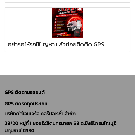
อย่ารอให้รถมีปัญหา แล้วค่อยคิดติด GPS
GPS ติดตามรถยนต์
GPS ติดรถทุกประเภท
บริษัทดีดีเจเนอรัล คอร์ปอเรชั่นจำกัด
28/20 หมู่ที่ 1 ซอยรังสิตนครนายก 68 ต.บึงยี่โถ อ.ธัญบุรี
ปทุมธานี 12130