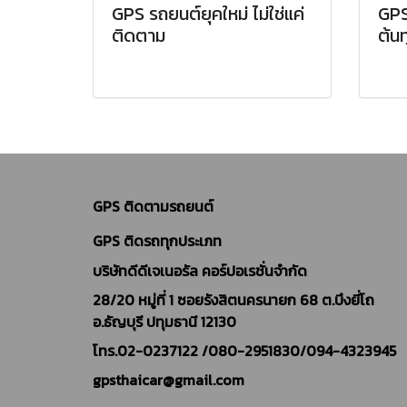
GPS รถยนต์ยุคใหม่ ไม่ใช่แค่
GPS
ติดตาม
ต้นท
GPS ติดตามรถยนต์
GPS ติดรถทุกประเภท
บริษัทดีดีเจเนอรัล คอร์ปอเรชั่นจำกัด
28/20 หมู่ที่ 1 ซอยรังสิตนครนายก 68 ต.บึงยี่โถ
อ.ธัญบุรี ปทุมธานี 12130
โทร.02-0237122 /
080-2951830/094-4323945
gpsthaicar@gmail.com