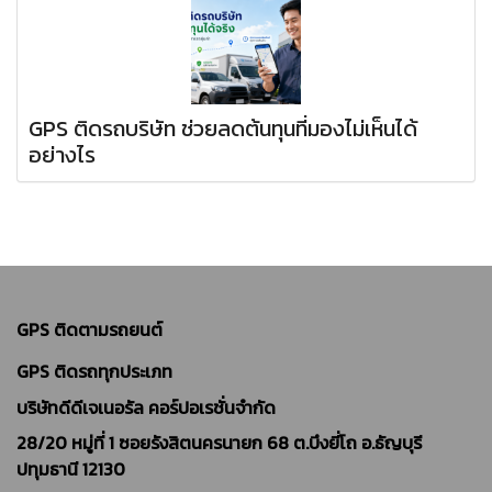
GPS ติดรถบริษัท ช่วยลดต้นทุนที่มองไม่เห็นได้
อย่างไร
GPS ติดตามรถยนต์
GPS ติดรถทุกประเภท
บริษัทดีดีเจเนอรัล คอร์ปอเรชั่นจำกัด
28/20 หมู่ที่ 1 ซอยรังสิตนครนายก 68 ต.บึงยี่โถ อ.ธัญบุรี
ปทุมธานี 12130