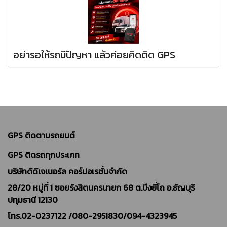
อย่ารอให้รถมีปัญหา แล้วค่อยคิดติด GPS
GPS ติดตามรถยนต์
GPS ติดรถทุกประเภท
บริษัทดีดีเจเนอรัล คอร์ปอเรชั่นจำกัด
28/20 หมู่ที่ 1 ซอยรังสิตนครนายก 68 ต.บึงยี่โถ อ.ธัญบุรี
ปทุมธานี 12130
โทร.02-0237122 /
080-2951830/094-4323945