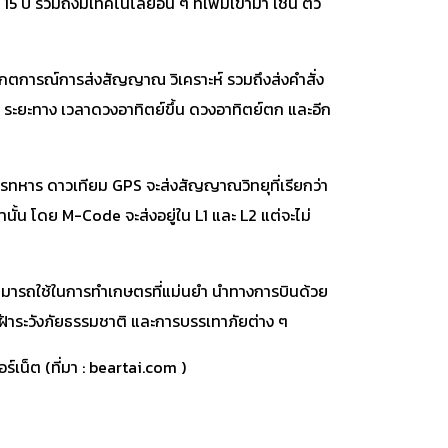
ปี รวมถึงมีเทคโนโลยีอื่น ๆ ที่เพิ่มเข้ามา เช่น ตัว
กตการณ์การส่งสัญญาณ วิเคราะห์ รวมถึงส่งคำสั่ง
ัก ระยะทาง เวลาดวงอาทิตย์ขึ้น ดวงอาทิตย์ตก และอีก
การทหาร ดาวเทียม GPS จะส่งสัญญาณวิทยุที่เรียกว่า
นั้น โดย M-Code จะส่งอยู่ใน L1 และ L2 แต่จะไม่
สามารถใช้ในการทำเกษตรที่แม่นยำ นำทางการบินด้วย
ฝ้าระวังภัยธรรมชาติ และการบรรเทาภัยต่าง ๆ
ร์เน็ต (ที่มา : beartai.com )