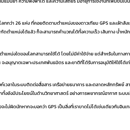
่นยำ ความพึ่งพาได้ และความเสถียร มีอายุการใช้งานที่เพิ่มขึ้นเป็น 15 
โลกกว่า 26 แห่ง ที่คอยติดตามตำแหน่งของดาวเทียม GPS และเฝ้าสังเ
ลพิกัดตำแหน่งได้แล้ว ก็จะสามารถคำนวณได้ทั้งความเร็ว เส้นทาง น้ำหน
อยู่ตำแหน่งใดของโลกสามารถใช้ได้ โดยไม่มีค่าใช้จ่าย แต่สำหรับในทาง
ะอนุญาตเฉพาะประเทศพันธมิตร และชาติที่ได้รับการอนุมัติให้ใช้ได้เท่า
ิงก์เวลาในระบบติดต่อสื่อสาร เครือข่ายธนาคาร และตลาดหลักทรัพย์ 
ีกทั้งยังมีประโยชน์ในด้านวิทยาศาสตร์ อย่างการพยากรณ์อากาศ ระบบเ
จะไม่ผิดนักหากจะบอกว่า GPS เป็นสิ่งที่เราขาดไม่ได้เช่นเดียวกับอินเทอ