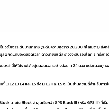
่ในวงโคจรระดับปานกลาง (ระดับความสูงราว 20,200 กิโลเมตร) ส่งคลื่น
อมูลพิกัดแทบจะตลอดเวลา ดาวเทียมแต่ละดวงจะบินรอบโลก 2 ครั้งต่อว
เหล่านี้ให้ใช้งานได้อยู่ตลอดเวลาอย่างน้อย ๆ 24 ดวง แต่ละดวงถูกออ
L1 L2 L3 L4 และ L5 ซึ่ง L1 L2 และ L5 จะเป็นย่านความถี่สำหรับการใช
lock โดยใน Block ล่าสุดเรียกว่า GPS Block III (หรือ GPS III) ที่เ