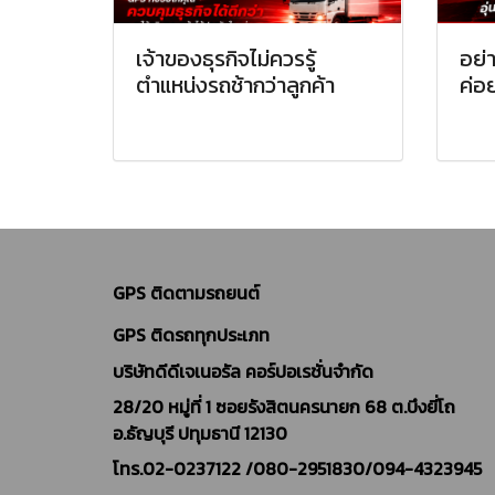
เจ้าของธุรกิจไม่ควรรู้
อย่
ตำแหน่งรถช้ากว่าลูกค้า
ค่อ
GPS ติดตามรถยนต์
GPS ติดรถทุกประเภท
บริษัทดีดีเจเนอรัล คอร์ปอเรชั่นจำกัด
28/20 หมู่ที่ 1 ซอยรังสิตนครนายก 68 ต.บึงยี่โถ
อ.ธัญบุรี ปทุมธานี 12130
โทร.02-0237122 /
080-2951830/094-4323945