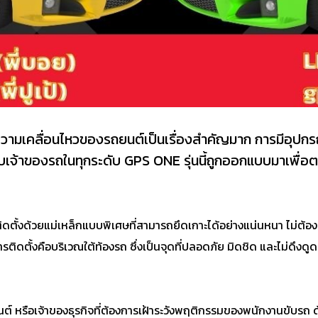
งความเคลื่อนไหวของรถยนต์เป็นเรื่องสำคัญมาก การมีอุปกรณ
รับเจ้าของรถในทุกระดับ GPS ONE รุ่นนี้ถูกออกแบบมาเพื
ิดตั้งด้วยแม่เหล็กแบบพิเศษที่สามารถยึดเกาะได้อย่างแน่นหนา ไม่ต้องเจา
ารติดตั้งคือบริเวณใต้ท้องรถ ซึ่งเป็นจุดที่ปลอดภัย มิดชิด และไม่ดึ
ถยนต์ หรือเจ้าของธุรกิจที่ต้องการเฝ้าระวังพฤติกรรมของพนักงานขับร