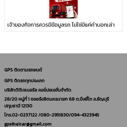
เจ้าของกิจการควรมีข้อมูลรถ ไม่ใช่มีแค่คำบอกเล่า
GPS ติดตามรถยนต์
GPS ติดรถทุกประเภท
บริษัทดีดีเจเนอรัล คอร์ปอเรชั่นจำกัด
28/20 หมู่ที่ 1 ซอยรังสิตนครนายก 68 ต.บึงยี่โถ อ.ธัญบุรี
ปทุมธานี 12130
โทร.02-0237122 /
080-2951830/094-4323945
gpsthaicar@gmail.com