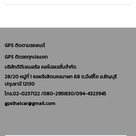
GPS ติดตามรถยนต์
GPS ติดรถทุกประเภท
บริษัทดีดีเจเนอรัล คอร์ปอเรชั่นจำกัด
28/20 หมู่ที่ 1 ซอยรังสิตนครนายก 68 ต.บึงยี่โถ อ.ธัญบุรี
ปทุมธานี 12130
โทร.02-0237122 /
080-2951830/094-4323945
gpsthaicar@gmail.com